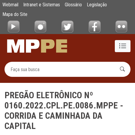
PREGÃO ELETRÔNICO Nº 0160.2022.CPL.P
Webmail
Intranet e Sistemas
Glossário
Legislação
Pular para o Conteúdo principal
Mapa do Site
PREGÃO ELETRÔNICO Nº
0160.2022.CPL.PE.0086.MPPE -
CORRIDA E CAMINHADA DA
CAPITAL