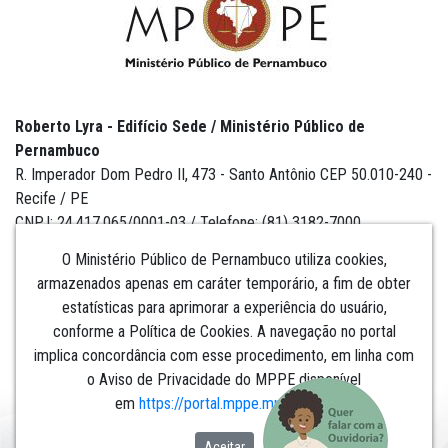
Roberto Lyra - Edifício Sede / Ministério Público de
Pernambuco
R. Imperador Dom Pedro II, 473 - Santo Antônio CEP 50.010-240 -
Recife / PE
CNPJ: 24.417.065/0001-03 / Telefone: (81) 3182-7000
O Ministério Público de Pernambuco utiliza cookies,
armazenados apenas em caráter temporário, a fim de obter
estatísticas para aprimorar a experiência do usuário,
Institucional
conforme a Política de Cookies. A navegação no portal
implica concordância com esse procedimento, em linha com
Comunicação
o Aviso de Privacidade do MPPE disponível
em
https://portal.mppe.mp.br/lgpd
.​​​​​​​
Aceitar