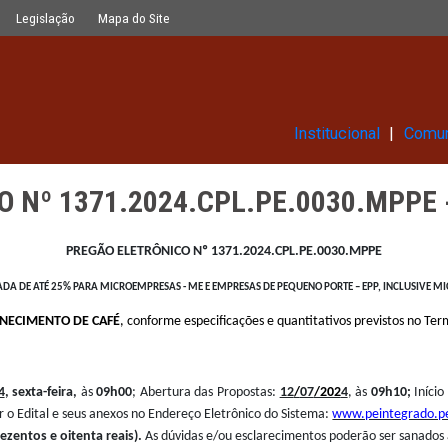
CPL.PE.0030.MPPE - CAFÉ
Glossário
Legislação
Mapa do Site
Ins
ÔNICO Nº 1371.2024.CPL.PE.0
PREGÃO ELETRÔNICO Nº 1371.2024.CPL.P
E COTA RESERVADA DE ATÉ 25% PARA MICROEMPRESAS - ME E EMPRESAS DE PEQUEN
sa para
FORNECIMENTO DE CAFÉ
, conforme especificações e quanti
2
4