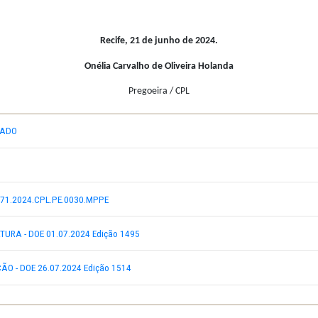
:
12
/
07
/202
4
, sexta-feira,
às
09h00
; Abertura das Propostas:
12
/
0
rão adquirir o Edital e seus anexos no Endereço Eletrônico do Sist
 dois mil, trezentos e oitenta reais).
As dúvidas e/ou esclareciment
Recife, 21 de junho de 2024.
Onélia Carvalho de Oliveira Hola
Pregoeira / CPL
_CAFÉ-ASSINADO
ÔNICO Nº 1371.2024.CPL.PE.0030.MPPE