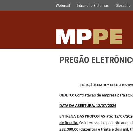
PREGÃO ELETRÔNICO Nº 1371.2024.
Pular para o Conteúdo principal
Webmail
Intranet e Sistemas
PREGÃO ELETR
(LICITAÇÃO COM ITEM D
OBJETO:
Contratação de empre
DATA DA ABERTURA:
12
/
07
/20