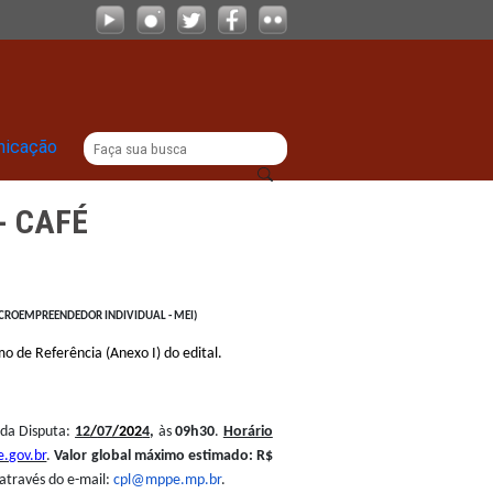
|
titucional
Comunicação
030.MPPE - CAFÉ
E.0030.MPPE
O PORTE – EPP, INCLUSIVE MICROEMPREENDEDOR INDIVIDUAL - MEI)
tativos previstos no Termo de Referência (Anexo I) do edital.