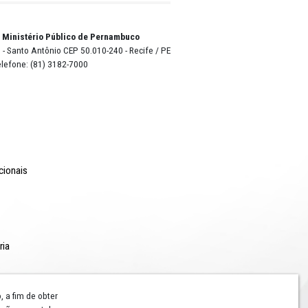
o Lyra - Edifício Sede / Ministério Público de Pernambuco
erador Dom Pedro II, 473 - Santo Antônio CEP 50.010-240 - Recife / P
24.417.065/0001-03 / Telefone: (81) 3182-7000
Comunicação
Notícias