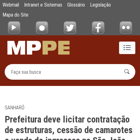
Prefeitura deve licitar contratação de est
Webmail
Intranet e Sistemas
Glossário
Legislação
Pular para o Conteúdo principal
Mapa do Site
SANHARÓ
Prefeitura deve licitar contratação
de estruturas, cessão de camarotes