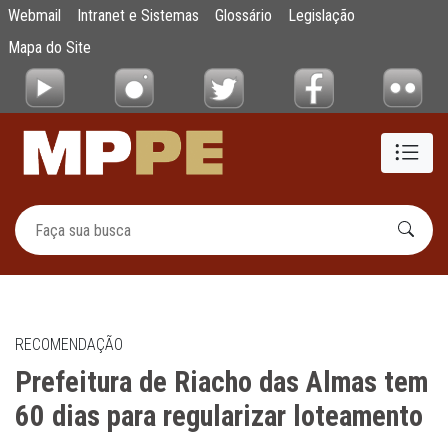
Prefeitura de Riacho das Almas tem 60 dias
Webmail
Intranet e Sistemas
Glossário
Legislação
Pular para o Conteúdo principal
Mapa do Site
RECOMENDAÇÃO
Prefeitura de Riacho das Almas tem
60 dias para regularizar loteamento