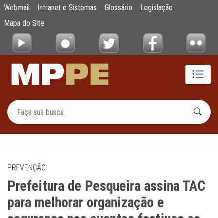
Prefeitura de Pesqueira assina TAC para me
Webmail
Intranet e Sistemas
Glossário
Legislação
Pular para o Conteúdo principal
Mapa do Site
PREVENÇÃO
Prefeitura de Pesqueira assina TAC
para melhorar organização e