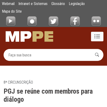
PGJ se reúne com membros para diálogo
Webmail
Intranet e Sistemas
Glossário
Legislação
Pular para o Conteúdo principal
Mapa do Site
8ª CIRCUNSCRIÇÃO
PGJ se reúne com membros para
diálogo