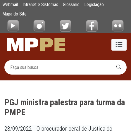
PGJ ministra palestra para turma da PMPE
Webmail
Intranet e Sistemas
Glossário
Legislação
Pular para o Conteúdo principal
Mapa do Site
PGJ ministra palestra para turma da
PMPE
28/09/2022 - O procurador-geral de Justiça do