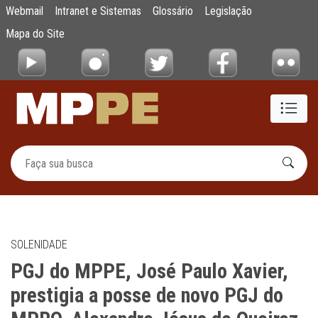
PGJ do MPPE, José Paulo Xavier, prestigia
Webmail
Intranet e Sistemas
Glossário
Legislação
Pular para o Conteúdo principal
Mapa do Site
SOLENIDADE
PGJ do MPPE, José Paulo Xavier,
prestigia a posse de novo PGJ do