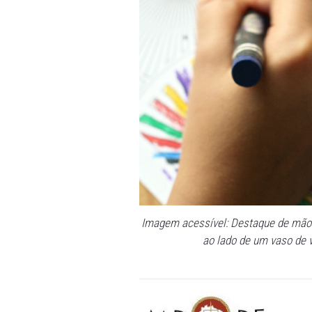
ofereceu contestação", co
"O pleito ministerial, lon
existencial, daquela parcel
sobretudo, desse público qu
constitucional (art. 227 da 