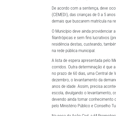
obrigação de fazer e pedido
preste serviço público de 
a tutela antecipada que ha
De acordo com a sentença, 
(CEMEDI), das crianças de 
demais que buscarem matrí
O Município deve ainda prov
filantrópicas e sem fins lu
residência destas, custean
na rede pública municipal.
A lista de espera apresenta
corridos. Outra determinaçã
no prazo de 60 dias, uma Ce
dezembro, o levantamento 