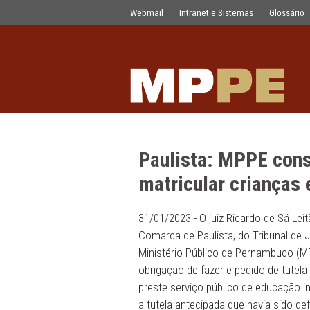
Paulista: MPPE consegue decisão jud
Pular para o Conteúdo principal
Webmail
Intranet e Sistemas
Paulista: MPPE
matricular cri
31/01/2023 - O juiz Ricardo
Comarca de Paulista, do Tr
Ministério Público de Pern