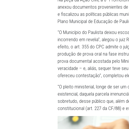
anos de idade. Assim, prec
escola, divulgando o levan
devendo ainda tomar conhe
pelo Ministério Público e C
Na peça da Ação Civil, a 6ª
anexou documentos proven
e fiscalizou as políticas 
Plano Municipal de Educaçã
"O Município do Paulista d
incorrendo em revelia", ale
efeito, o art. 355 do CPC 
produção de prova oral na 
prova documental acostada 
veracidade – e, aliás, seq