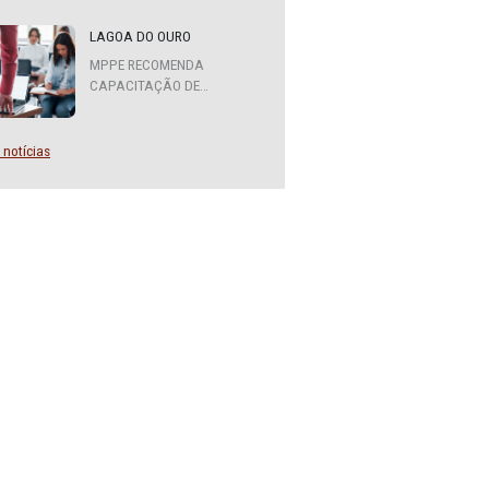
aulista
MPPE FORMA COMITÊ
INTERINSTITUCIONAL PARA
onfirmou
COOPERAÇÃO MÚTUA EM
DEFESA DA EDUCAÇÃO
nfantil
LAGOA DO OURO
s as
MPPE RECOMENDA
CAPACITAÇÃO DE
SERVIDORES PARA A
FUNÇÃO DE AGENTE DE
rias,
CONTRATAÇÃO OU
Mais notícias
as à
PREGOEIRO
er vaga
 dias
ducação,
 20 de
0 a 5