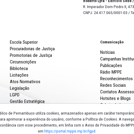
e de mão de criança pintando uma ilustração com lápis d
 vaso de vidro com diversos lápis de cera coloridos
Robert
R. Imp
CNPJ: 