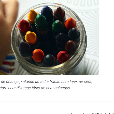
mpletou ele.
ge de ser um capricho ou excesso de zelo, é uma defesa do
a irrenunciável do atendimento que sustenta a dignidade,
e, além de hipervulnerável, é absolutamente priorizado pe
CF/88) e estatutário (art. 4º do ECA)", descreveu o juiz.