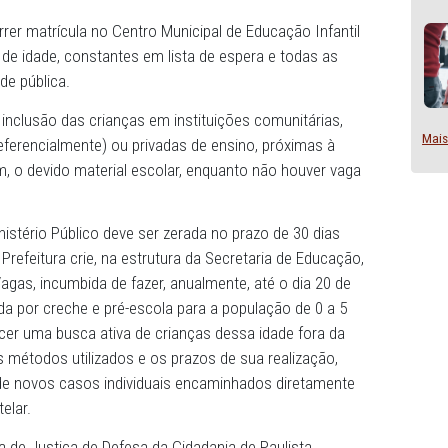
 de tutela antecipada, determinando que a Prefeitura de P
educação infantil em creches e pré-escolas. A sentença c
via sido deferida em 13 de outubro de 2022.
deve ocorrer matrícula no Centro Municipal de Educação I
0 a 5 anos de idade, constantes em lista de espera e toda
cula na rede pública.
idenciar a inclusão das crianças em instituições comunitá
crativos (preferencialmente) ou privadas de ensino, próxim
do, também, o devido material escolar, enquanto não houv
da pelo Ministério Público deve ser zerada no prazo de 30
o é que a Prefeitura crie, na estrutura da Secretaria de E
ntral de Vagas, incumbida de fazer, anualmente, até o dia
da demanda por creche e pré-escola para a população de 