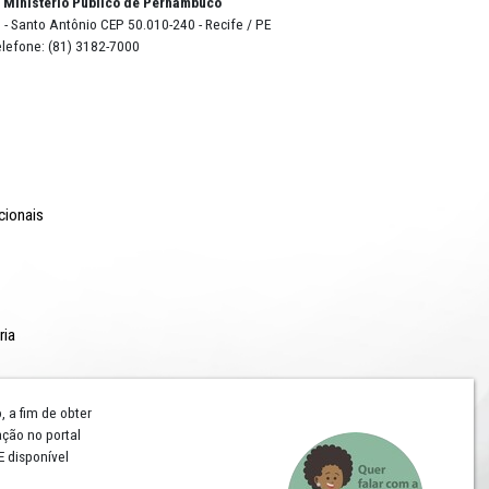
e cera,
o Lyra - Edifício Sede / Ministério Público de Pernambuco
erador Dom Pedro II, 473 - Santo Antônio CEP 50.010-240 - Recife / P
24.417.065/0001-03 / Telefone: (81) 3182-7000