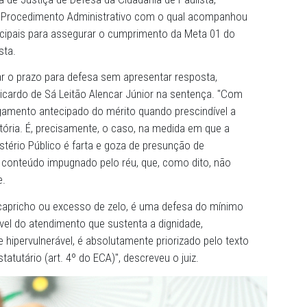
isa acontecer uma busca ativa de crianças dessa idade fo
tamento, os métodos utilizados e os prazos de sua realiza
cimento de novos casos individuais encaminhados diret
onselho Tutelar.
 Promotoria de Justiça de Defesa da Cidadania de Paulista
ientes de Procedimento Administrativo com o qual aco
públicas municipais para assegurar o cumprimento da Meta 
o de Paulista.
eixou escoar o prazo para defesa sem apresentar resposta
gou o juiz Ricardo de Sá Leitão Alencar Júnior na sentenç
admite o julgamento antecipado do mérito quando prescindí
fase instrutória. É, precisamente, o caso, na medida em q
pelo Ministério Público é farta e goza de presunção de
uer teve seu conteúdo impugnado pelo réu, que, como dito,