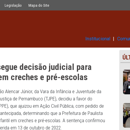
icial para matricular crianças em cr
Glossário
Legislação
Mapa do Site
Ins
 consegue decisão judicial par
anças em creches e pré-escolas
 de Sá Leitão Alencar Júnior, da Vara da Infância e Juvent
ibunal de Justiça de Pernambuco (TJPE), decidiu a favor d
ambuco (MPPE), que ajuizou em Ação Civil Pública, com pe