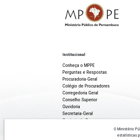
De acordo com o Promotor 
Apoio Operacional de Defes
primeiro ano, as prefeitur
transparência. Para confer
https://portal.mppe.mp.br/
Institucional