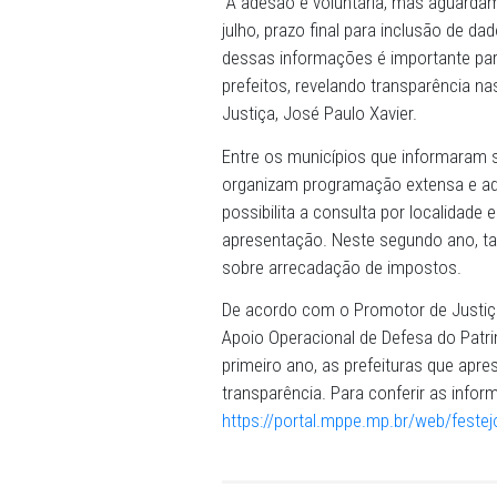
criado pelo Ministério Públ
(19), informações repassad
municípios do Estado. Ao 
investimento de R$ 99,9 m
“A adesão é voluntária, ma
julho, prazo final para inc
dessas informações é impo
prefeitos, revelando transp
Justiça, José Paulo Xavier.
Entre os municípios que i
organizam programação ext
possibilita a consulta por 
apresentação. Neste segun
sobre arrecadação de impo