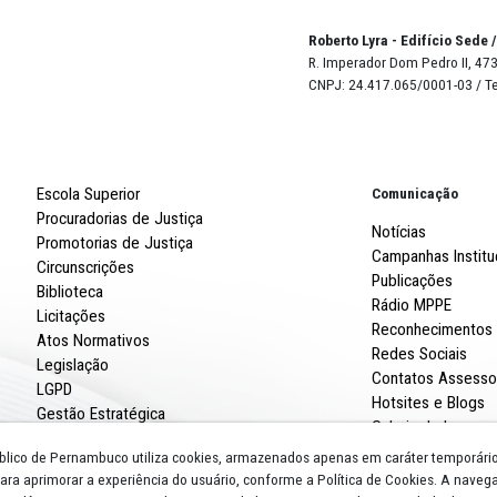
de Justiça Hodir Flávio de Melo, coordenador do Centro 
a do Patrimônio Público e do Terceiro Setor, assim como
as que apresentarem informações vão receber do MPPE o 
ir as informações de 2024 e de 2025, acesse:
web/festejos-juninos
.
Robert
R. Imp
CNPJ: 
Escola Superior