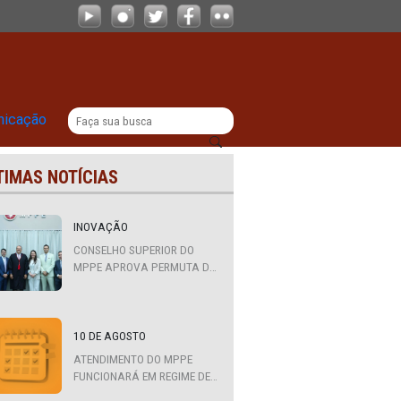
|
titucional
Comunicação
ÚLTIMAS NOTÍCIAS
os
INOVAÇÃO
CONSELHO SUPERIOR DO
MPPE APROVA PERMUTA DE
QUATRO PROMOTORES COM
MPS DA BAHIA, CEARÁ E
PARAÍBA
10 DE AGOSTO