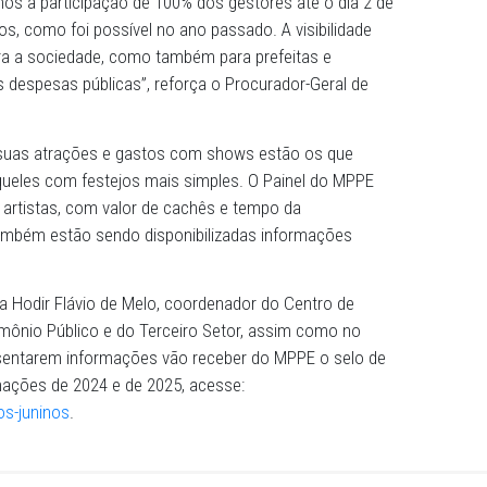
ico de Pernambuco (MPPE), recebeu, até as 14h desta quint
as por 109 prefeituras, representando mais da metade d
todo foram informadas 1.279 apresentações, totalizando
ilhões em pagamento de cachês.
s aguardamos a participação de 100% dos gestores até o 
lusão de dados, como foi possível no ano passado. A visibil
rtante para a sociedade, como também para prefeitas e
arência nas despesas públicas”, reforça o Procurador-Gera
nformaram suas atrações e gastos com shows estão os q
ensa e aqueles com festejos mais simples. O Painel do
localidade e artistas, com valor de cachês e tempo da
do ano, também estão sendo disponibilizadas informaçõ
stos.