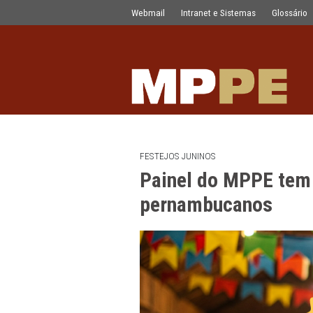
Painel do MPPE tem a adesão de 10
Pular para o Conteúdo principal
Webmail
Intranet e Sistemas
FESTEJOS JUNINOS
Painel do MPP
pernambucano