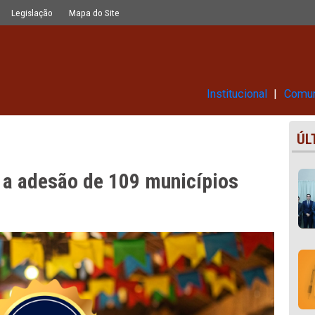
9 municípios pernambucanos
Glossário
Legislação
Mapa do Site
Ins
E tem a adesão de 109 municípi
s