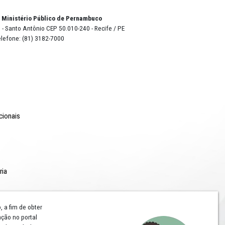
de
 no
selo de
o Lyra - Edifício Sede / Ministério Público de Pernambuco
erador Dom Pedro II, 473 - Santo Antônio CEP 50.010-240 - Recife / P
24.417.065/0001-03 / Telefone: (81) 3182-7000
Comunicação