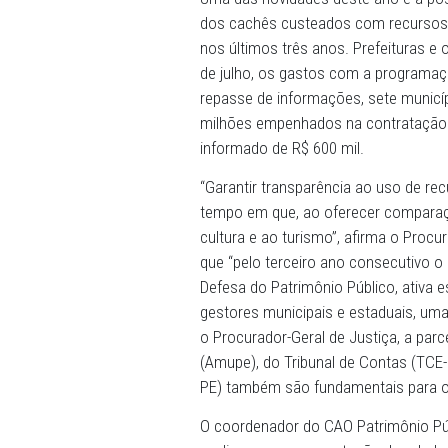
21/05/2026 - A versão 2026
do Ministério Público de Pe
desta quinta-feira (21), atr
Uma das novidades deste ano
dos cachês custeados com 
nos últimos três anos. Pre
de julho, os gastos com a
repasse de informações, se
milhões empenhados na con
informado de R$ 600 mil.
“Garantir transparência ao 
tempo em que, ao oferecer
cultura e ao turismo”, afir