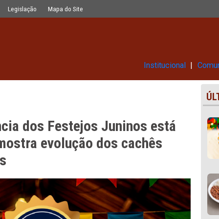
s Juninos está aberto à consulta e m
Glossário
Legislação
Mapa do Site
Ins
sparência dos Festejos Juninos 
lta e mostra evolução dos cach
ês anos