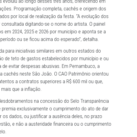
secutivo o MPPE, por meio do Centro de Apoio Operacion
co, ativa essa plataforma, que só funciona com o apoio d
duais, uma vez que o repasse de informações é voluntário
iça, a parceria da Associação Municipalista de Pernambuc
ntas (TCE-PE) e do Ministério Público de Contas do Estad
is para o sucesso da estratégia.
imônio Público do MPPE, Promotor de Justiça Hodir Melo
o dos dados evoluiu ao longo desses três anos, oferecen
das informações. Programação completa, cachês e orige
isponibilizados por local de realização da festa. “A evolu
, pode ser consultada digitando-se o nome do artista. O p
 contratados em 2024, 2025 e 2026 por município e aponta
flação do período ou se ficou acima do esperado”, detalh
enção ainda para iniciativas similares em outros estados