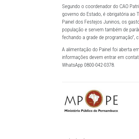
Nordeste e que resultaram 
associações de prefeitos, 
Amupe aprovou teto de R$3
os Promotores de Justiça a
comparados ao ano anterior
Contratos acima do teto 
dos Festejos Juninos. “O s
publicidade às informações 
correto). Atesta a transpa
de limites de gastos", expli
Segundo o coordenador do C
governo do Estado, é obrig
Painel dos Festejos Junin
população e servem também