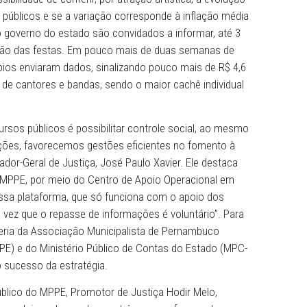
 do Painel de Transparência dos Festejos Juninos, uma ini
rnambuco, está disponível à sociedade para consulta a par
avés do link
https://portal.mppe.mp.br/web/festejos-junino
 é a possibilidade de conferir, por atração artística, a e
recursos públicos e se a variação corresponde à inflaç
feituras e o governo do estado são convidados a informar,
 programação das festas. Em pouco mais de duas semana
te municípios enviaram dados, sinalizando pouco mais de
tratação de cantores e bandas, sendo o maior cachê ind
uso de recursos públicos é possibilitar controle social, 
 comparações, favorecemos gestões eficientes no fome
ma o Procurador-Geral de Justiça, José Paulo Xavier. Ele d