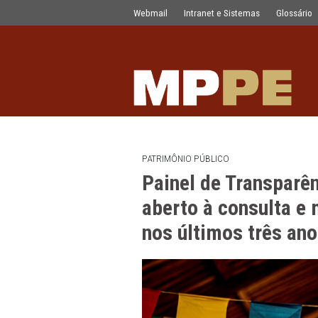
Painel de Transparência dos Festejo
Pular para o Conteúdo principal
Webmail
Intranet e Sistemas
PATRIMÔNIO PÚBLICO
Painel de Tran
aberto à consu
nos últimos tr