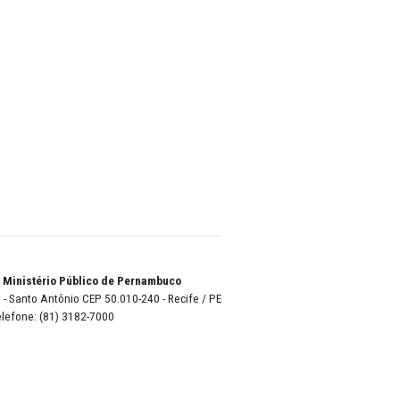
io e ou
 a
ientou
que,
rência
de dar
razo
primento
 e
“Com o
ente à
e estão