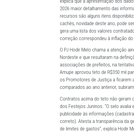
que “pelo terceiro ano con
Defesa do Patrimônio Públi
gestores municipais e esta
o Procurador-Geral de Just
(Amupe), do Tribunal de Co
PE) também são fundamenta
O coordenador do CAO Patr
explica que a apresentaçã
2026 maior detalhamento 
recursos são alguns itens d
cachês, novidade deste ano
gera uma lista dos valores
correção correspondeu à in
O PJ Hodir Melo chama a at