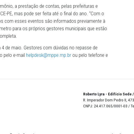
na definição de teto de gastos estabelecidos por municíp
na tentativa de evitar despesas abusivas. Em Pernambuco,
50 mil para cachês neste São João. O CAO Patrimônio or
 ficarem atentos a contratos superiores a R$ 600 mil ou 
, subiram mais que a inflação.
não geram desdobramentos na concessão do Selo Transpa
elo avalia e premia exclusivamente o cumprimento do ato 
(cadastrar os dados, ou justificar a ausência deles, no p
rência da gestão, e não a austeridade financeira ou o cum
ca Hodir Melo.
AO Patrimônio, a prestação de contas, pelas prefeituras
atória ao TCE-PE, mas pode ser feita até o final do ano. 
os, os gastos com esses eventos são informados previam
 de parâmetro para os próprios gestores municipais qu