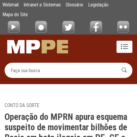
Operação do MPRN apura esquema suspeito 
Webmail
Intranet e Sistemas
Glossário
Legislação
Pular para o Conteúdo principal
Mapa do Site
CONTO DA SORTE
Operação do MPRN apura esquema
suspeito de movimentar bilhões de