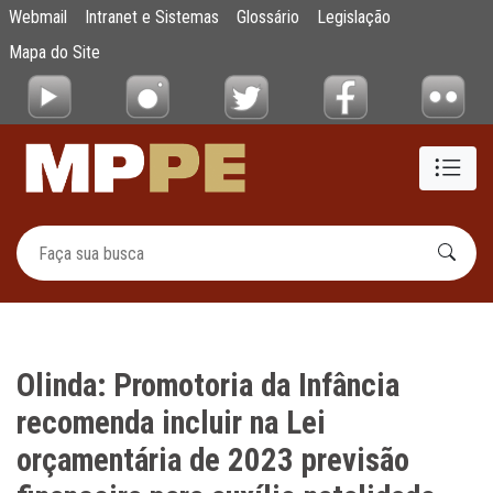
Olinda: Promotoria da Infância recomenda in
Webmail
Intranet e Sistemas
Glossário
Legislação
Pular para o Conteúdo principal
Mapa do Site
Olinda: Promotoria da Infância
recomenda incluir na Lei
orçamentária de 2023 previsão