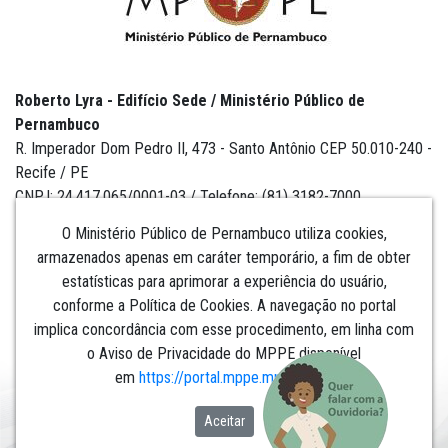
Roberto Lyra - Edifício Sede / Ministério Público de
Pernambuco
R. Imperador Dom Pedro II, 473 - Santo Antônio CEP 50.010-240 -
Recife / PE
CNPJ: 24.417.065/0001-03 / Telefone: (81) 3182-7000
O Ministério Público de Pernambuco utiliza cookies,
armazenados apenas em caráter temporário, a fim de obter
estatísticas para aprimorar a experiência do usuário,
Institucional
conforme a Política de Cookies. A navegação no portal
implica concordância com esse procedimento, em linha com
Comunicação
o Aviso de Privacidade do MPPE disponível
em
https://portal.mppe.mp.br/lgpd
.​​​​​​​
Aceitar