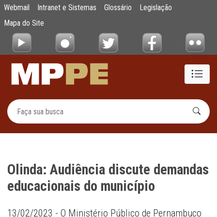
Olinda: Audiência discute demandas educac
Webmail
Intranet e Sistemas
Glossário
Legislação
Pular para o Conteúdo principal
Mapa do Site
Olinda: Audiência discute demandas
educacionais do município
13/02/2023 - O Ministério Público de Pernambuco