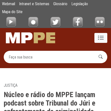
Núcleo e rádio do MPPE lançam podcast sob
Webmail
Intranet e Sistemas
Glossário
Legislação
Pular para o Conteúdo principal
Mapa do Site
JUSTIÇA
Núcleo e rádio do MPPE lançam
podcast sobre Tribunal do Júri e