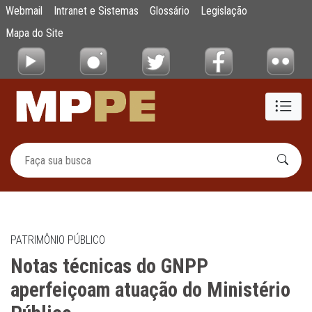
Notas técnicas do GNPP aperfeiçoam atuaçã
Webmail
Intranet e Sistemas
Glossário
Legislação
Pular para o Conteúdo principal
Mapa do Site
PATRIMÔNIO PÚBLICO
Notas técnicas do GNPP
aperfeiçoam atuação do Ministério