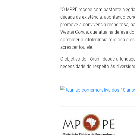
Superior do MPPE para congr
visibilidade às práticas de 
religioso existentes em 
"O MPPE recebe com basta
década de existência, apon
promove a convivência resp
Westei Conde, que atua na 
combater a intolerância rel
acrescentou ele.
O objetivo do Fórum, desde
necessidade do respeito às 