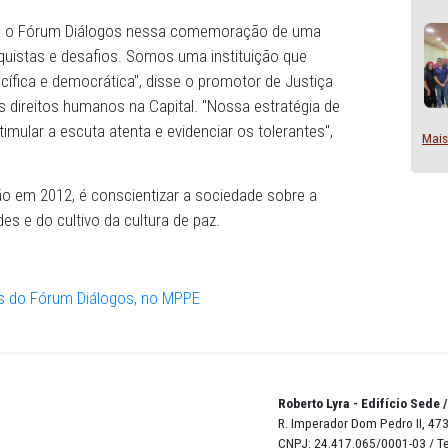
egar, debater e avaliar o combate à intolerância e dar
respeito à diversidade religiosa e às experiências de diálogo
Pernambuco.
nte alegria o Fórum Diálogos nessa comemoração de u
tando conquistas e desafios. Somos uma instituição que
eitosa, pacífica e democrática", disse o promotor de Just
defesa dos direitos humanos na Capital. "Nossa estratégi
igiosa é estimular a escuta atenta e evidenciar os tolerant
 a fundação em 2012, é conscientizar a sociedade sobre 
diversidades e do cultivo da cultura de paz.