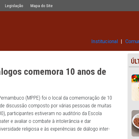
10 anos de existência
Glossário
Legislação
Mapa do Site
Ins
m Diálogos comemora 10 anos
 Público de Pernambuco (MPPE) foi o local da comemoraçã
um espaço de discussão composto por várias pessoas de
rta-feira (30), participantes estiveram no auditório da Esc