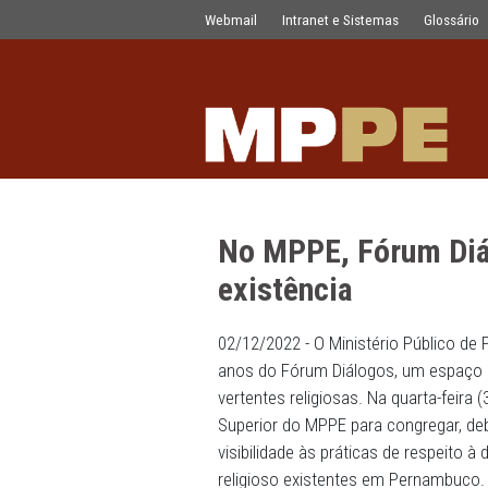
No MPPE, Fórum Diálogos comemora 
Pular para o Conteúdo principal
Webmail
Intranet e Sistemas
No MPPE, Fóru
existência
02/12/2022 - O Ministério
anos do Fórum Diálogos, 
vertentes religiosas. Na qua