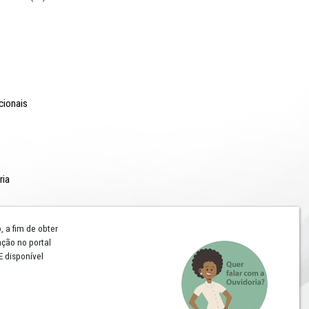
o Lyra - Edifício Sede / Ministério Público de Pernambuco
erador Dom Pedro II, 473 - Santo Antônio CEP 50.010-240 - Recife / P
24.417.065/0001-03 / Telefone: (81) 3182-7000
Comunicação
Notícias
Campanhas Institucionais
Publicações
Rádio MPPE
Reconhecimentos
Redes Sociais