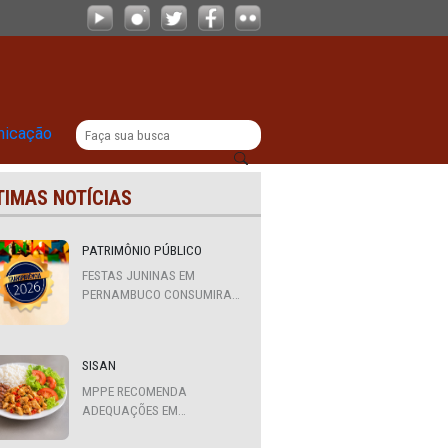
|
titucional
Comunicação
ÚLTIMAS NOTÍCIAS
 de
PATRIMÔNIO PÚBLICO
FESTAS JUNINAS EM
PERNAMBUCO CONSUMIRAM
o de 10
R$ 310,7 MILHÕES DE
RECURSOS PÚBLICOS
 muitas
ola
SISAN