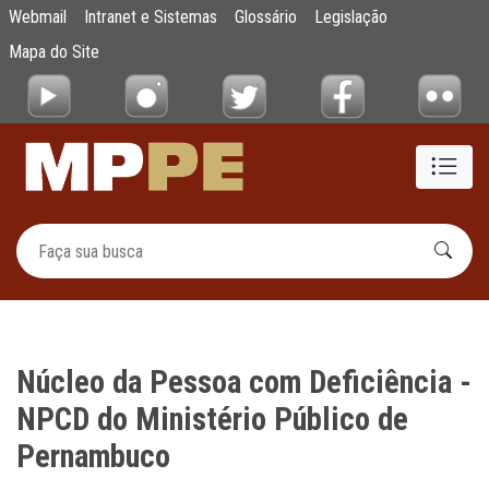
Núcleo da Pessoa com Deficiência - NPCD d
Webmail
Intranet e Sistemas
Glossário
Legislação
Pular para o Conteúdo principal
Mapa do Site
Núcleo da Pessoa com Deficiência -
NPCD do Ministério Público de
Pernambuco