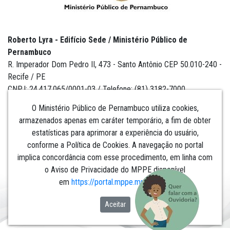
Roberto Lyra - Edifício Sede / Ministério Público de
Pernambuco
R. Imperador Dom Pedro II, 473 - Santo Antônio CEP 50.010-240 -
Recife / PE
CNPJ: 24.417.065/0001-03 / Telefone: (81) 3182-7000
O Ministério Público de Pernambuco utiliza cookies,
armazenados apenas em caráter temporário, a fim de obter
estatísticas para aprimorar a experiência do usuário,
Institucional
conforme a Política de Cookies. A navegação no portal
implica concordância com esse procedimento, em linha com
Comunicação
o Aviso de Privacidade do MPPE disponível
em
https://portal.mppe.mp.br/lgpd
.​​​​​​​
Aceitar