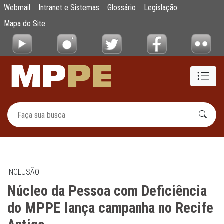
Núcleo da Pessoa com Deficiência do MPPE
Webmail
Intranet e Sistemas
Glossário
Legislação
Pular para o Conteúdo principal
Mapa do Site
INCLUSÃO
Núcleo da Pessoa com Deficiência
do MPPE lança campanha no Recife