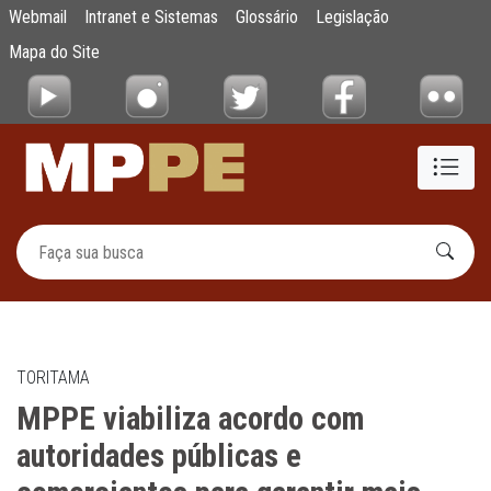
MPPE viabiliza acordo com autoridades púb
Webmail
Intranet e Sistemas
Glossário
Legislação
Pular para o Conteúdo principal
Mapa do Site
TORITAMA
MPPE viabiliza acordo com
autoridades públicas e