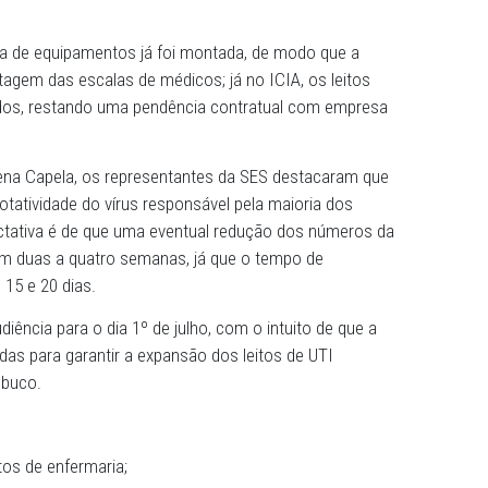
cia realizada na última sexta-feira (14), o Ministério Públ
u a cobrança para que a Secretaria Estadual de Saúde (
de UTI pediátrica em todo o Estado. A SES tem um prazo de
s sobre a abertura de 20 novos leitos, dez deles no Hospi
ecife, e os outros dez no Instituto do Câncer Infantil do
 a estrutura de equipamentos já foi montada, de modo qu
Is é a montagem das escalas de médicos; já no ICIA, os le
sponibilizados, restando uma pendência contratual com 
stiça Helena Capela, os representantes da SES destaca
ção da rotatividade do vírus responsável pela maioria d
ém, a expectativa é de que uma eventual redução dos nú
a sentida em duas a quatro semanas, já que o tempo de