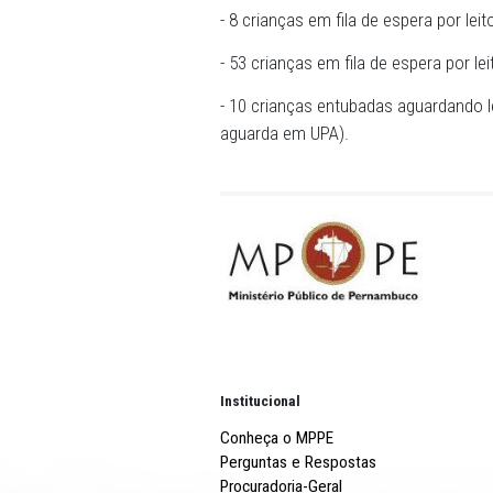
internamento das crianças v
Também ficou acordada uma 
SES apresente outras medid
pediátrica na rede do SUS
NÚMEROS EM 14/06:
- 20 crianças em fila de esp
- 8 crianças em fila de esp
- 53 crianças em fila de es
- 10 crianças entubadas ag
aguarda em UPA).