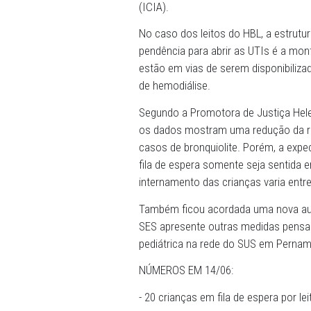
17/06/2024 - Em nova audiên
Pernambuco (MPPE) reforço
amplie a oferta de leitos 
dias para trazer informaçõe
Barão de Lucena (HBL), no R
(ICIA).
No caso dos leitos do HBL,
pendência para abrir as UT
estão em vias de serem di
de hemodiálise.
Segundo a Promotora de Ju
os dados mostram uma redu
casos de bronquiolite. Por
fila de espera somente sej