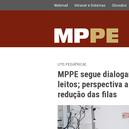
MPPE segue dialogando com a SES par
Pular para o Conteúdo principal
Webmail
Intranet e Sistemas
UTIS PEDIÁTRICAS
MPPE segue di
leitos; perspe
redução das fi