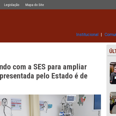
a ampliar leitos; perspectiva aprese
Glossário
Legislação
Mapa do Site
Ins
alogando com a SES para ampli
ctiva apresentada pelo Estado é
las