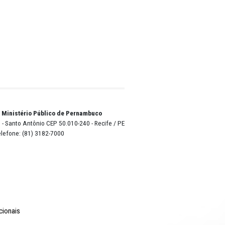
que a
nhuma