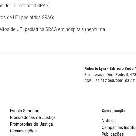
aria entre 15 e 20 dias.
nova audiência para o dia 1º de julho, com o intuito de 
as pensadas para garantir a expansão dos leitos de UTI
 em Pernambuco.
era por leitos de enfermaria;
era por leitos de UTI neonatal SRAG;
pera por leitos de UTI pediátrica SRAG;
uardando leitos de UTI pediátrica SRAG em hospitais (ne