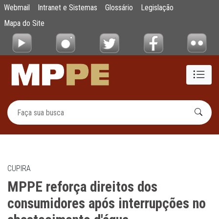
MPPE reforça direitos dos consumidores ap
Webmail
Intranet e Sistemas
Glossário
Legislação
Pular para o Conteúdo principal
Mapa do Site
CUPIRA
MPPE reforça direitos dos
consumidores após interrupções no