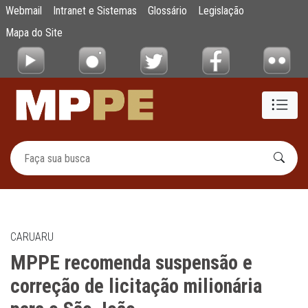
MPPE recomenda suspensão e correção de li
Webmail
Intranet e Sistemas
Glossário
Legislação
Pular para o Conteúdo principal
Mapa do Site
CARUARU
MPPE recomenda suspensão e
correção de licitação milionária