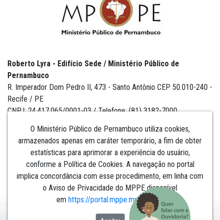
Roberto Lyra - Edifício Sede / Ministério Público de
Pernambuco
R. Imperador Dom Pedro II, 473 - Santo Antônio CEP 50.010-240 -
Recife / PE
CNPJ: 24.417.065/0001-03 / Telefone: (81) 3182-7000
O Ministério Público de Pernambuco utiliza cookies,
armazenados apenas em caráter temporário, a fim de obter
estatísticas para aprimorar a experiência do usuário,
Institucional
conforme a Política de Cookies. A navegação no portal
implica concordância com esse procedimento, em linha com
Comunicação
o Aviso de Privacidade do MPPE disponível
em
https://portal.mppe.mp.br/lgpd
.​​​​​​​