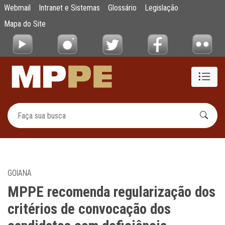
MPPE recomenda regularização dos critério
Webmail
Intranet e Sistemas
Glossário
Legislação
Pular para o Conteúdo principal
Mapa do Site
GOIANA
MPPE recomenda regularização dos
critérios de convocação dos