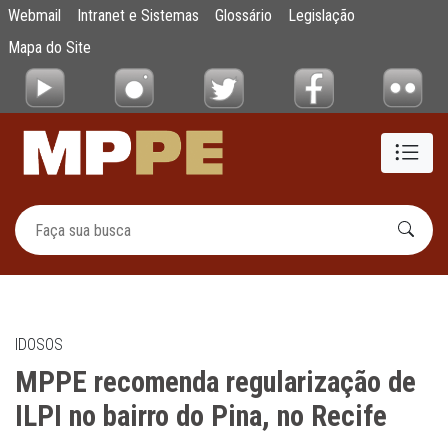
MPPE recomenda regularização de ILPI no ba
Webmail
Intranet e Sistemas
Glossário
Legislação
Pular para o Conteúdo principal
Mapa do Site
IDOSOS
MPPE recomenda regularização de
ILPI no bairro do Pina, no Recife