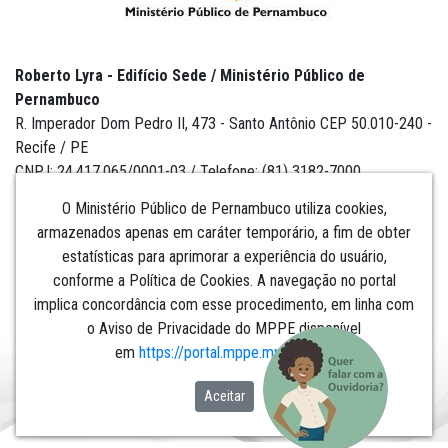
Roberto Lyra - Edifício Sede / Ministério Público de
Pernambuco
R. Imperador Dom Pedro II, 473 - Santo Antônio CEP 50.010-240 -
Recife / PE
CNPJ: 24.417.065/0001-03 / Telefone: (81) 3182-7000
O Ministério Público de Pernambuco utiliza cookies,
armazenados apenas em caráter temporário, a fim de obter
estatísticas para aprimorar a experiência do usuário,
Institucional
conforme a Política de Cookies. A navegação no portal
implica concordância com esse procedimento, em linha com
Comunicação
o Aviso de Privacidade do MPPE disponível
em
https://portal.mppe.mp.br/lgpd
.​​​​​​​
Aceitar