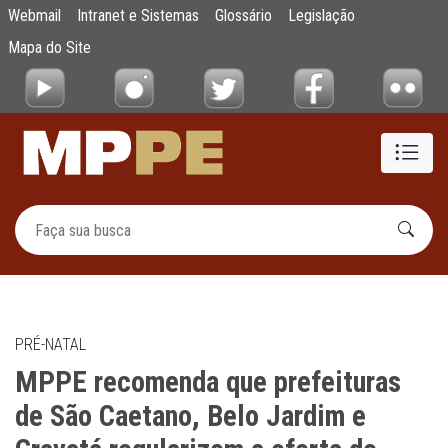
MPPE recomenda que prefeituras de São Cae
Webmail
Intranet e Sistemas
Glossário
Legislação
Pular para o Conteúdo principal
Mapa do Site
PRÉ-NATAL
MPPE recomenda que prefeituras
de São Caetano, Belo Jardim e