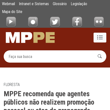
MPPE recomenda que agentes públicos não r
Webmail
Intranet e Sistemas
Glossário
Legislação
Pular para o Conteúdo principal
Mapa do Site
FLORESTA
MPPE recomenda que agentes
públicos não realizem promoção