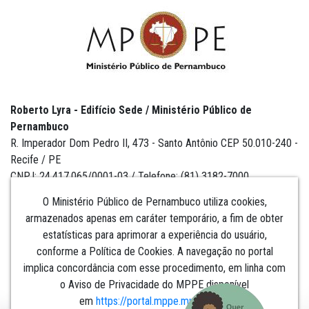
Roberto Lyra - Edifício Sede / Ministério Público de
Pernambuco
R. Imperador Dom Pedro II, 473 - Santo Antônio CEP 50.010-240 -
Recife / PE
CNPJ: 24.417.065/0001-03 / Telefone: (81) 3182-7000
O Ministério Público de Pernambuco utiliza cookies,
armazenados apenas em caráter temporário, a fim de obter
estatísticas para aprimorar a experiência do usuário,
Institucional
conforme a Política de Cookies. A navegação no portal
implica concordância com esse procedimento, em linha com
Comunicação
o Aviso de Privacidade do MPPE disponível
em
https://portal.mppe.mp.br/lgpd
.​​​​​​​