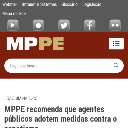
MPPE recomenda que agentes públicos ado
Webmail
Intranet e Sistemas
Glossário
Legislação
Pular para o Conteúdo principal
Mapa do Site
JOAQUIM NABUCO
MPPE recomenda que agentes
públicos adotem medidas contra o