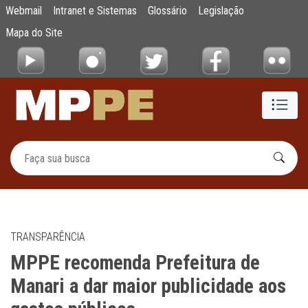
MPPE recomenda Prefeitura de Manari a dar
Webmail
Intranet e Sistemas
Glossário
Legislação
Pular para o Conteúdo principal
Mapa do Site
TRANSPARÊNCIA
MPPE recomenda Prefeitura de
Manari a dar maior publicidade aos