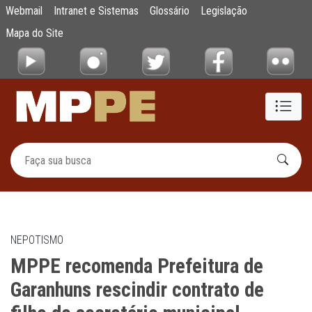
MPPE recomenda Prefeitura de Garanhuns res
Webmail
Intranet e Sistemas
Glossário
Legislação
Pular para o Conteúdo principal
Mapa do Site
NEPOTISMO
MPPE recomenda Prefeitura de
Garanhuns rescindir contrato de