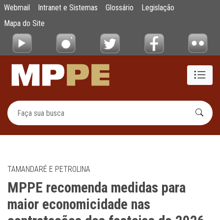
MPPE recomenda medidas para maior econo
Webmail
Intranet e Sistemas
Glossário
Legislação
Pular para o Conteúdo principal
Mapa do Site
TAMANDARÉ E PETROLINA
MPPE recomenda medidas para
maior economicidade nas