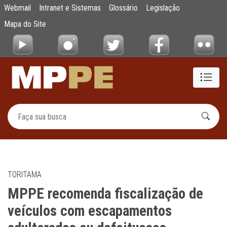
MPPE recomenda fiscalização de veículos 
Webmail
Intranet e Sistemas
Glossário
Legislação
Pular para o Conteúdo principal
Mapa do Site
TORITAMA
MPPE recomenda fiscalização de
veículos com escapamentos