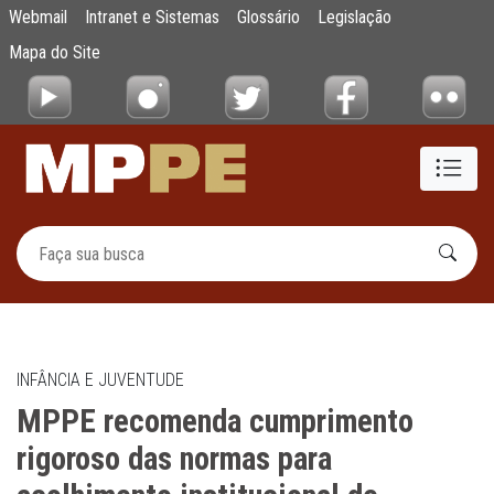
MPPE recomenda cumprimento rigoroso das n
Webmail
Intranet e Sistemas
Glossário
Legislação
Pular para o Conteúdo principal
Mapa do Site
INFÂNCIA E JUVENTUDE
MPPE recomenda cumprimento
rigoroso das normas para