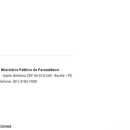
 de três
ão. Aos
r
julgado
nto ou
ico do
o Lyra - Edifício Sede / Ministério Público de Pernambuco