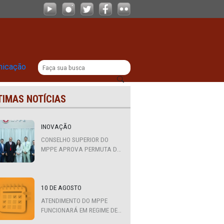
Estadual de Prevenção e Combate à 
|
titucional
Comunicação
ÚLTIMAS NOTÍCIAS
INOVAÇÃO
CONSELHO SUPERIOR DO
ção
MPPE APROVA PERMUTA DE
QUATRO PROMOTORES COM
MPS DA BAHIA, CEARÁ E
PARAÍBA
8ª
10 DE AGOSTO