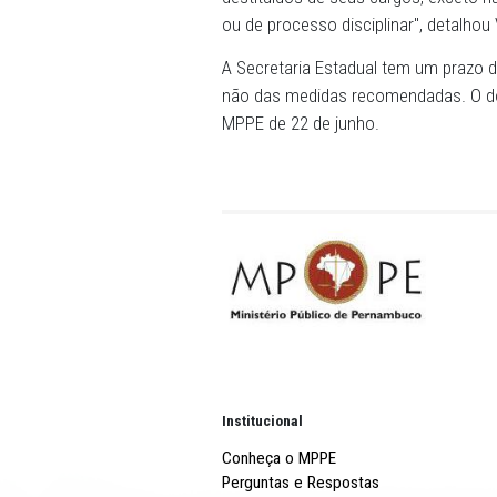
funcional das pessoas que
"O Sistema Nacional, instit
anos para os peritos do M
peritos também é garantid
destituídos de seus cargos
ou de processo disciplinar",
A Secretaria Estadual tem 
não das medidas recomendad
MPPE de 22 de junho.