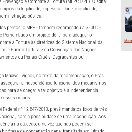
fesa da Cidadania da Capital, que a Secretaria Estadual d
(SEJUDH) publique, em até 15 dias, edital de seleção públ
Estadual de Prevenção e Combate à Tortura (MEPCT/PE). O
rme os princípios da legalidade, impessoalidade, moralida
ue regem a administração pública.
ão pública dos peritos, o MPPE também recomendou à S
gislativa de Pernambuco um projeto de lei para adequar o
ção e Combate à Tortura às diretrizes do Sistema Nacion
para Prevenir e Punir a Tortura e da Convenção das Naç
Outros Tratamentos ou Penais Cruéis, Degradantes ou
de Justiça Maxwell Vignoli, no texto da recomendação, o
nacional de assegurar a independência funcional dos mec
 das medidas para se chegar a tal objetivo é a independên