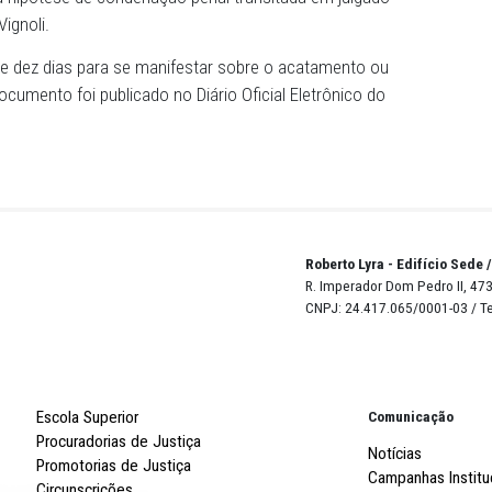
 trabalham nesses órgãos.
uído pela Lei Federal nº 12.847/2013, prevê mandatos fixos
ecanismo Nacional, com a possibilidade de uma reconduç
a a independência na atuação, uma vez que não podem se
, exceto na hipótese de condenação penal transitada em 
 detalhou Vignoli.
um prazo de dez dias para se manifestar sobre o acatame
as. O documento foi publicado no Diário Oficial Eletrôn
Robert