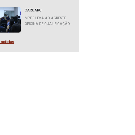
e
ATENDIMENTO DO MPPE
FUNCIONARÁ EM REGIME DE
ica de
PLANTÃO
 edital
de,
CARUARU
MPPE LEVA AO AGRESTE
OFICINA DE QUALIFICAÇÃO
EJUDH
SOBRE DIVERSIDADE SEXUAL
E DE GÊNERO
Mais notícias
al, da
ões
 Brasil
anismos
cia