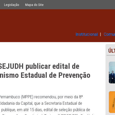
dital de seleção para o Mecanismo 
Glossário
Legislação
Mapa do Site
Ins
a à SEJUDH publicar edital de
o Mecanismo Estadual de Preven
rtura
 Público de Pernambuco (MPPE) recomendou, por meio da 