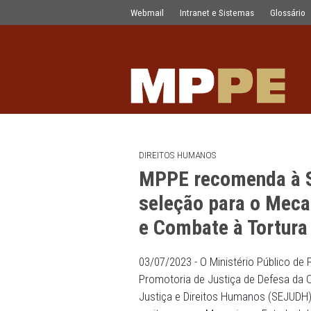
MPPE recomenda à SEJUDH publicar e
Pular para o Conteúdo principal
Webmail
Intranet e Sistemas
DIREITOS HUMANOS
MPPE recomend
seleção para 
e Combate à To
03/07/2023 - O Ministério