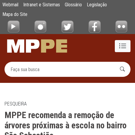
MPPE recomenda a remoção de árvores próx
Webmail
Intranet e Sistemas
Glossário
Legislação
Pular para o Conteúdo principal
Mapa do Site
PESQUEIRA
MPPE recomenda a remoção de
árvores próximas à escola no bairro