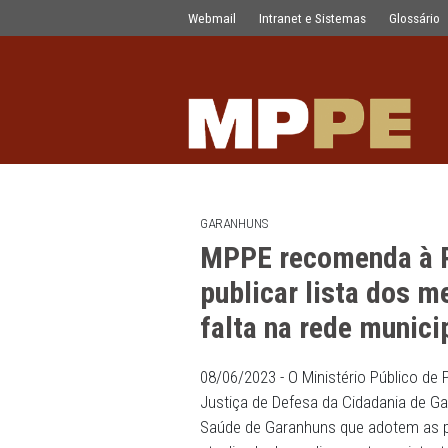
MPPE recomenda à Prefeitura de Gara
Pular para o Conteúdo principal
Webmail
Intranet e Sistemas
GARANHUNS
MPPE recomend
publicar lista
falta na rede 
08/06/2023 - O Ministério 