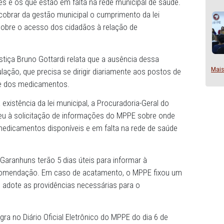
ania de Garanhuns, recomendou ao prefeito e à secretári
tem as providências necessárias para divulgar a listag
 existentes e os que estão em falta na rede municipal de
idade de cobrar da gestão municipal o cumprimento da le
ue dispõe sobre o acesso dos cidadãos à relação de
na cidade.
or de Justiça Bruno Gottardi relata que a ausência dess
os à população, que precisa se dirigir diariamente aos p
ponibilidade dos medicamentos.
 apesar da existência da lei municipal, a Procuradoria-Gera
o respondeu à solicitação de informações do MPPE sobr
agem dos medicamentos disponíveis e em falta na rede d