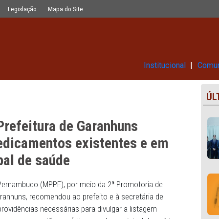
nhuns publicar lista dos medicament
Glossário
Legislação
Mapa do Site
Ins
a à Prefeitura de Garanhuns
 dos medicamentos existentes e
municipal de saúde
Público de Pernambuco (MPPE), por meio da 2ª Promotoria