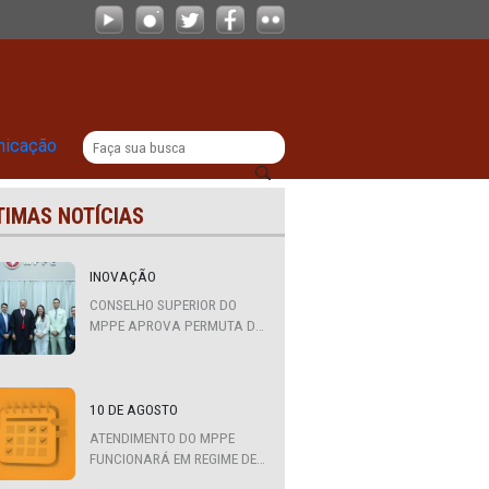
os existentes e em falta na rede mu
|
titucional
Comunicação
ÚLTIMAS NOTÍCIAS
INOVAÇÃO
CONSELHO SUPERIOR DO
 em
MPPE APROVA PERMUTA DE
QUATRO PROMOTORES COM
MPS DA BAHIA, CEARÁ E
PARAÍBA
 de
10 DE AGOSTO