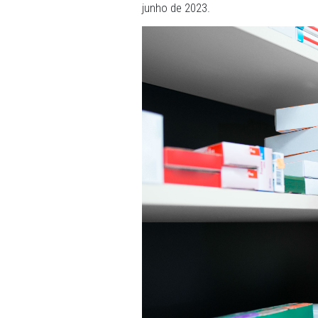
O prefeito e a secretária d
promotoria se acatarão o
prazo de 15 dias para que 
cumprimento da recomend
A recomendação foi publicad
junho de 2023.