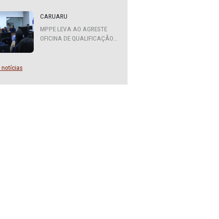
a de
ATENDIMENTO DO MPPE
FUNCIONARÁ EM REGIME DE
em
PLANTÃO
 saúde.
i
CARUARU
MPPE LEVA AO AGRESTE
OFICINA DE QUALIFICAÇÃO
SOBRE DIVERSIDADE SEXUAL
E DE GÊNERO
a
Mais notícias
ostos de
l do
e onde
e saúde