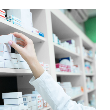
e Saúde de Garanhuns terão 5 dias úteis para informar à
u não a recomendação. Em caso de acatamento, o MPPE f
o município adote as providências necessárias para o
ação.
a na íntegra no Diário Oficial Eletrônico do MPPE do dia 