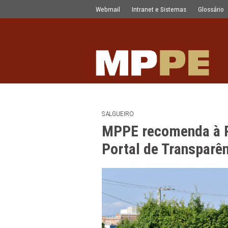
MPPE recomenda à Prefeitura a atual
Pular para o Conteúdo principal
Webmail
Intranet e Sistemas
SALGUEIRO
MPPE recomenda
Portal de Tran