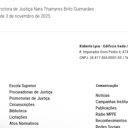
rçamentária Anual pelas Leis efetivamente aprovadas e vig
esumido da Execução Orçamentária referente ao 1º bimest
tualização da lista nominal de todos os servidores (efeti
dos), seus respectivos cargos/funções, remuneração e
sponibilizando os dados do mês de Julho/2025 e todos os
esente.
mprovar, documentalmente e através de links diretos, o
ens no prazo estipulado.
pela Promotora de Justiça Nara Thamyres Brito Guimar
iário Oficial de 3 de novembro de 2025.
Robert