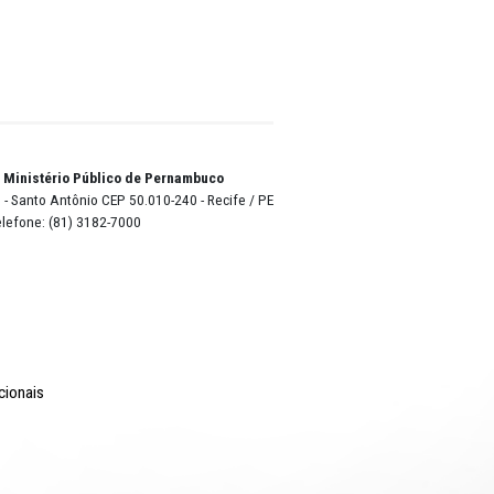
entes;
re de
vos,
 meses
ães
o Lyra - Edifício Sede / Ministério Público de Pernambuco