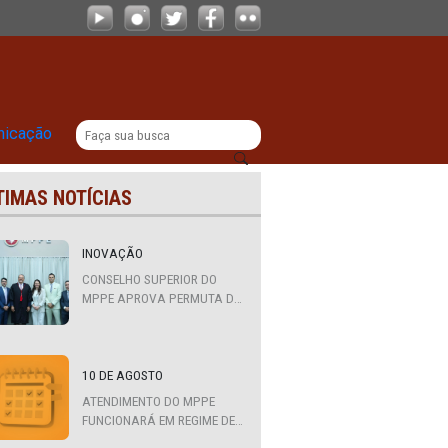
|
titucional
Comunicação
ÚLTIMAS NOTÍCIAS
o
INOVAÇÃO
CONSELHO SUPERIOR DO
MPPE APROVA PERMUTA DE
QUATRO PROMOTORES COM
MPS DA BAHIA, CEARÁ E
PARAÍBA
10 DE AGOSTO