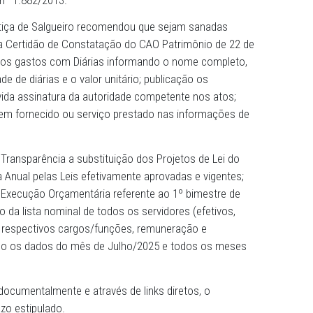
Público de Pernambuco (MPPE), por meio da 2ª Promotoria
ao prefeito de Salgueiro, que, no prazo de 15 dias, proce
ransparência da Prefeitura. De acordo com certidão emitid
l às Promotorias de Justiça de Defesa do Patrimônio Púb
atual não atende alguns requisitos exigidos pela Lei de A
 Municipal nº 1.882/2013.
ria de Justiça de Salgueiro recomendou que sejam sanad
apontadas na Certidão de Constatação do CAO Patrimônio 
blicação dos gastos com Diárias informando o nome com
, quantidade de diárias e o valor unitário; publicação os
 com a devida assinatura da autoridade competente nos a
alhada do bem fornecido ou serviço prestado nas informa
ortal da Transparência a substituição dos Projetos de L