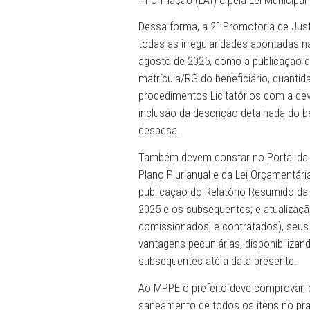
13/11/2025 - O Ministério 
Justiça local, recomendou 
atualização no Portal da T
Centro de Apoio Operaciona
(CAO Patrimônio), o Portal 
Informação (LAI) e pela Lei
Dessa forma, a 2ª Promoto
todas as irregularidades 
agosto de 2025, como a pu
matrícula/RG do beneficiário
procedimentos Licitatórios
inclusão da descrição det
despesa.
Também devem constar no P