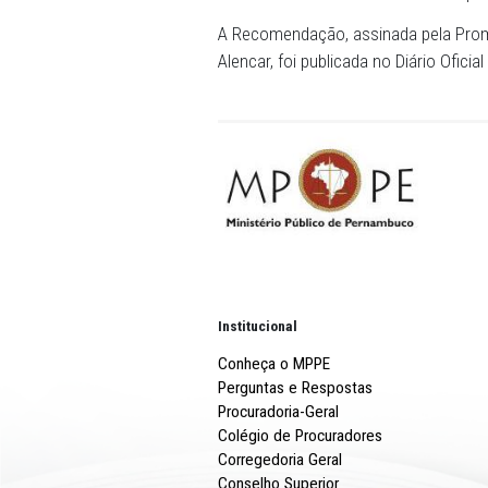
Plano Plurianual e da Lei O
publicação do Relatório R
2025 e os subsequentes; e a
comissionados, e contrata
vantagens pecuniárias, di
subsequentes até a data pr
Ao MPPE o prefeito deve co
saneamento de todos os it
A Recomendação, assinada 
Alencar, foi publicada no D