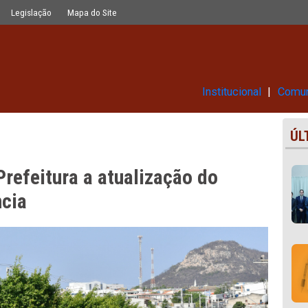
ização do Portal de Transparência
Glossário
Legislação
Mapa do Site
Ins
 à Prefeitura a atualização d
sparência