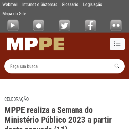
MPPE realiza a Semana do Ministério Públic
Webmail
Intranet e Sistemas
Glossário
Legislação
Pular para o Conteúdo principal
Mapa do Site
CELEBRAÇÃO
MPPE realiza a Semana do
Ministério Público 2023 a partir