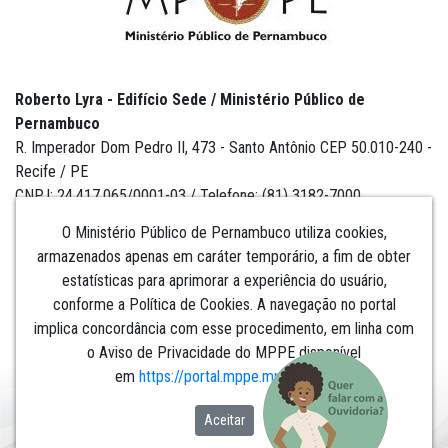
Roberto Lyra - Edifício Sede / Ministério Público de
Pernambuco
R. Imperador Dom Pedro II, 473 - Santo Antônio CEP 50.010-240 -
Recife / PE
CNPJ: 24.417.065/0001-03 / Telefone: (81) 3182-7000
O Ministério Público de Pernambuco utiliza cookies,
armazenados apenas em caráter temporário, a fim de obter
estatísticas para aprimorar a experiência do usuário,
Institucional
conforme a Política de Cookies. A navegação no portal
implica concordância com esse procedimento, em linha com
Comunicação
o Aviso de Privacidade do MPPE disponível
em
https://portal.mppe.mp.br/lgpd
.​​​​​​​
Aceitar