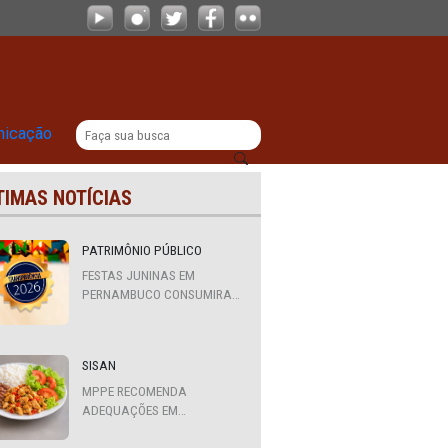
osa
|
titucional
Comunicação
ÚLTIMAS NOTÍCIAS
de
PATRIMÔNIO PÚBLICO
FESTAS JUNINAS EM
PERNAMBUCO CONSUMIRAM
R$ 310,7 MILHÕES DE
RECURSOS PÚBLICOS
SISAN