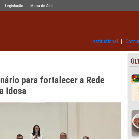
ecer a Rede de Proteção à Pessoa Id
Glossário
Legislação
Mapa do Site
Ins
seminário para fortalecer a Re
Pessoa Idosa