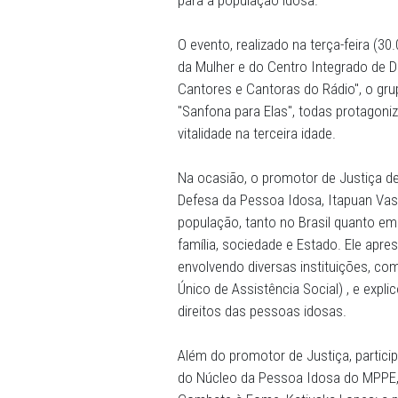
03/10/2025 - O Ministério 
Justiça de Defesa da Cidada
de Proteção à Pessoa Idosa:
da Diocese, reunindo cerca
diversas instituições, para 
para a população idosa.
O evento, realizado na terç
da Mulher e do Centro Inte
Cantores e Cantoras do Rád
"Sanfona para Elas", todas
vitalidade na terceira idade.
Na ocasião, o promotor de
Defesa da Pessoa Idosa, I