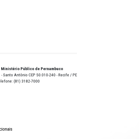
tre
ntegrado
Sistema
o dos
stiça
al e
a Pessoa
ru,
ele