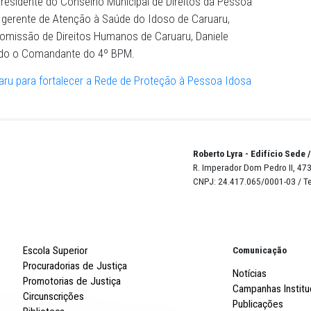
 quanto em Caruaru, e a responsabilidade compartilhada en
o. Ele apresentou a Rede de Proteção como um sistema i
ições, como o Ministério Público, o Judiciário e o SUAS (
) , e explicou que o Ministério Público atua como guardiã
s.
a, participaram da mesa de abertura a Procuradora de Ju
do MPPE, Yélena Araújo; a secretária de Assistência Soci
opes; a presidente do Conselho Municipal de Direitos d
 Tanaka; o gerente de Atenção à Saúde do Idoso de Carua
entante da Comissão de Direitos Humanos de Caruaru, Dani
 representando o Comandante do 4º BPM.