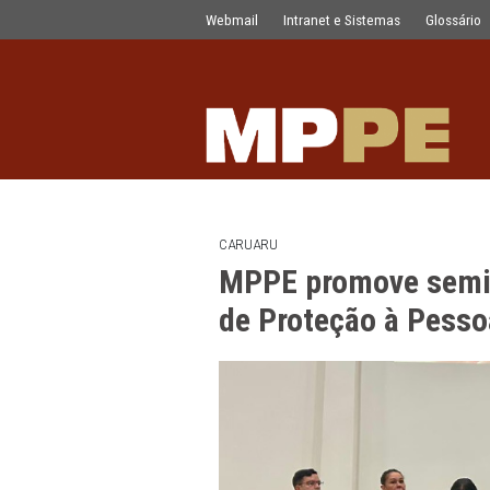
MPPE promove seminário para fortal
Pular para o Conteúdo principal
Webmail
Intranet e Sistemas
CARUARU
MPPE promove 
de Proteção à 