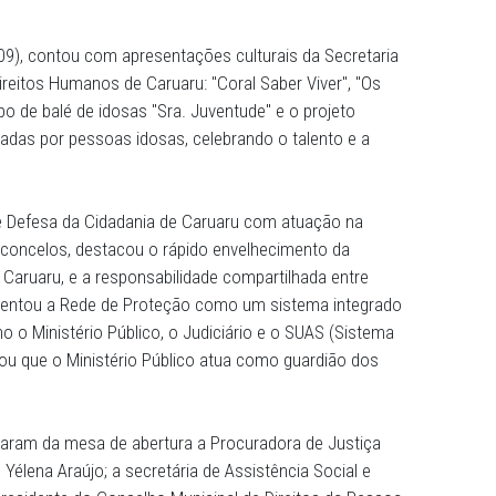
Público de Pernambuco (MPPE), por meio da 6ª Promotoria
nia de Caruaru, realizou o seminário "Ministério Público 
 Direitos, Cidadania e Cuidado", no Auditório do Centro P
 de 120 pessoas, incluindo autoridades e representantes 
debater a articulação de políticas públicas e a garantia de d
a-feira (30.09), contou com apresentações culturais da Se
grado de Direitos Humanos de Caruaru: "Coral Saber Viver"
io", o grupo de balé de idosas "Sra. Juventude" e o proje
 protagonizadas por pessoas idosas, celebrando o talento
 Justiça de Defesa da Cidadania de Caruaru com atuação
tapuan Vasconcelos, destacou o rápido envelhecimento d