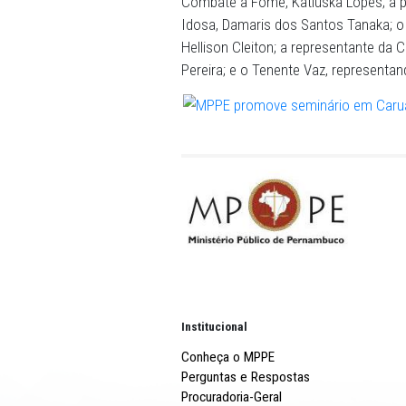
população, tanto no Brasil
família, sociedade e Estad
envolvendo diversas institu
Único de Assistência Social
direitos das pessoas idosa
Além do promotor de Justiç
do Núcleo da Pessoa Idosa 
Combate à Fome, Katiuska L
Idosa, Damaris dos Santos
Hellison Cleiton; a repres
Pereira; e o Tenente Vaz,