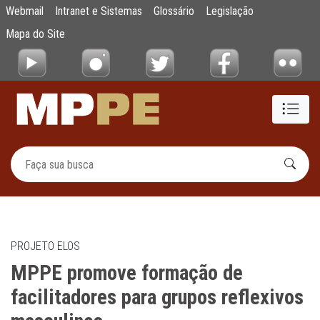
MPPE promove formação de facilitadores pa
Webmail
Intranet e Sistemas
Glossário
Legislação
Pular para o Conteúdo principal
Mapa do Site
PROJETO ELOS
MPPE promove formação de
facilitadores para grupos reflexivos