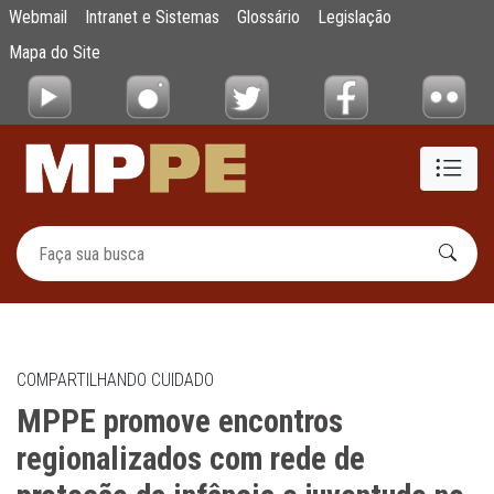
MPPE promove encontros regionalizados com
Webmail
Intranet e Sistemas
Glossário
Legislação
Pular para o Conteúdo principal
Mapa do Site
COMPARTILHANDO CUIDADO
MPPE promove encontros
regionalizados com rede de