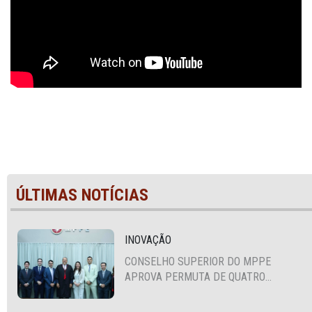
ÚLTIMAS NOTÍCIAS
INOVAÇÃO
CONSELHO SUPERIOR DO MPPE
APROVA PERMUTA DE QUATRO
PROMOTORES COM MPS DA BAHIA,
CEARÁ E PARAÍBA