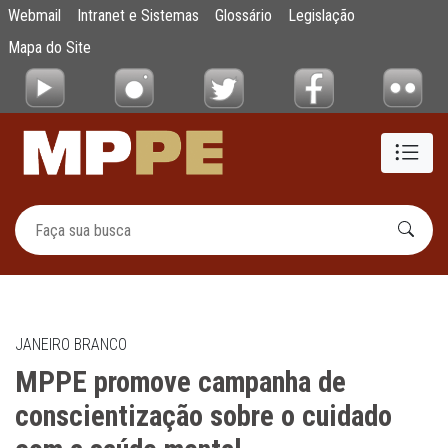
MPPE promove campanha de conscientizaçã
Webmail
Intranet e Sistemas
Glossário
Legislação
Pular para o Conteúdo principal
Mapa do Site
JANEIRO BRANCO
MPPE promove campanha de
conscientização sobre o cuidado