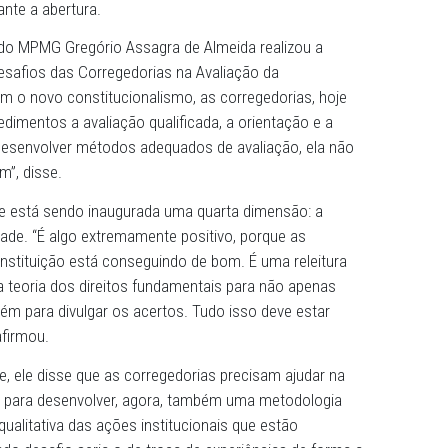
egedora”. Em seguida, falou sobre os 50 anos da Correg
etará essa marca em fevereiro de 2023.
s dois dias de reunião muita troca de ideias, debates e
os daqui mais unidos e fortalecidos, tanto em matéria d
as corregedorias como do próprio Ministério Público”, dis
meida, durante a abertura.
de Justiça do MPMG Gregório Assagra de Almeida realizou
onal e os Desafios das Corregedorias na Avaliação da
ssagra, com o novo constitucionalismo, as corregedorias,
l de procedimentos a avaliação qualificada, a orientação 
edoria não desenvolver métodos adequados de avaliação, e
scalizar bem”, disse.
centemente está sendo inaugurada uma quarta dimensão:
resolutividade. “É algo extremamente positivo, porque as