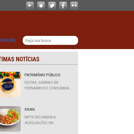
l dos Corregedores-Gerais
|
titucional
Comunicação
ÚLTIMAS NOTÍCIAS
PATRIMÔNIO PÚBLICO
es-
FESTAS JUNINAS EM
PERNAMBUCO CONSUMIRAM
R$ 310,7 MILHÕES DE
RECURSOS PÚBLICOS
Reunião
SISAN
da