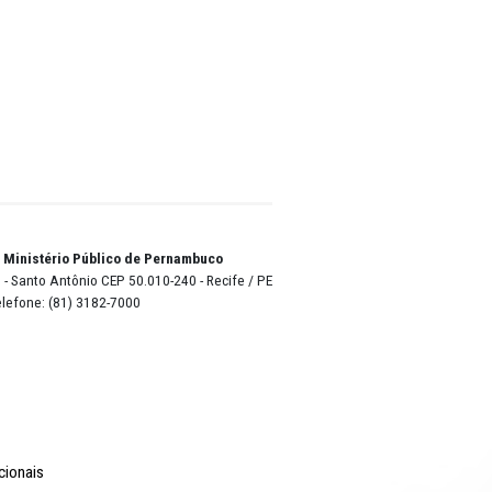
eitura
enas
tar
ar na
logia
 forma a
de,