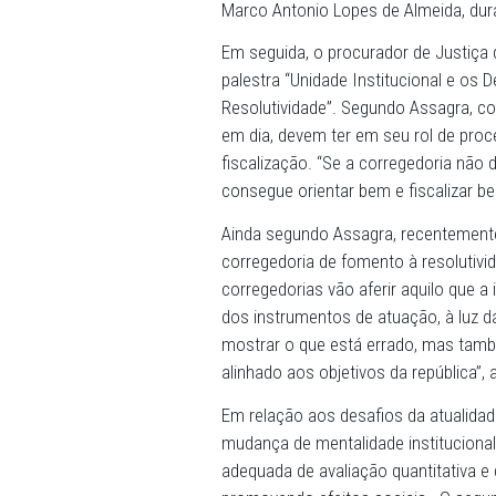
construção dessa casa corr
Geral do MPMG, que compl
“Espero que tenhamos nesse
conhecimentos, e que saiam
crescimento institucional d
Marco Antonio Lopes de Al
Em seguida, o procurador 
palestra “Unidade Instituci
Resolutividade”. Segundo A
em dia, devem ter em seu ro
fiscalização. “Se a correg
consegue orientar bem e fi
Ainda segundo Assagra, re
corregedoria de fomento à 