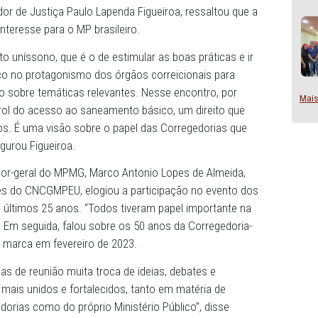
sediado pelo Ministério Público de Minas Gerais (MPMG)
, procurador de Justiça Paulo Lapenda Figueiroa, ressalt
áticas de interesse para o MP brasileiro.
ensamento uníssono, que é o de estimular as boas prátic
ão, com foco no protagonismo dos órgãos correicionais p
 Instituição sobre temáticas relevantes. Nesse encontro,
arco em prol do acesso ao saneamento básico, um direit
e brasileiros. É uma visão sobre o papel das Corregedori
PE", assegurou Figueiroa.
 o corregedor-geral do MPMG, Marco Antonio Lopes de Alm
 das reuniões do CNCGMPEU, elogiou a participação no ev
 MPMG dos últimos 25 anos. “Todos tiveram papel importa