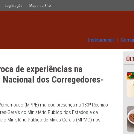
cias na Reunião do Conselho Naciona
Glossário
Legislação
Mapa do Site
Ins
 de troca de experiências na
nselho Nacional dos Corregedor
 Público de Pernambuco (MPPE) marcou presença na 130ª 
orregedores-Gerais do Ministério Público dos Estados e 