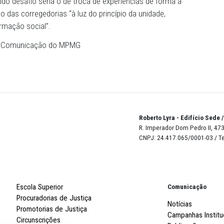
uilo que a instituição está conseguindo de bom. É uma rel
o, à luz da teoria dos direitos fundamentais para não ap
 mas também para divulgar os acertos. Tudo isso deve es
epública”, afirmou.
 atualidade, ele disse que as corregedorias precisam ajud
stitucional para desenvolver, agora, também uma metodo
itativa e qualitativa das ações institucionais que estão
. O segundo desafio seria o de troca de experiências de
de atuação das corregedorias “à luz do princípio da unida
a transformação social”.
essoria de Comunicação do MPMG