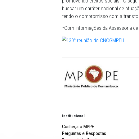
corregedorias vão aferir aq
dos instrumentos de atuaçã
mostrar o que está errado,
alinhado aos objetivos da r
Em relação aos desafios da
mudança de mentalidade in
adequada de avaliação quant
promovendo efeitos sociais
buscar um caráter nacional 
tendo o compromisso com 
*Com informações da Ass