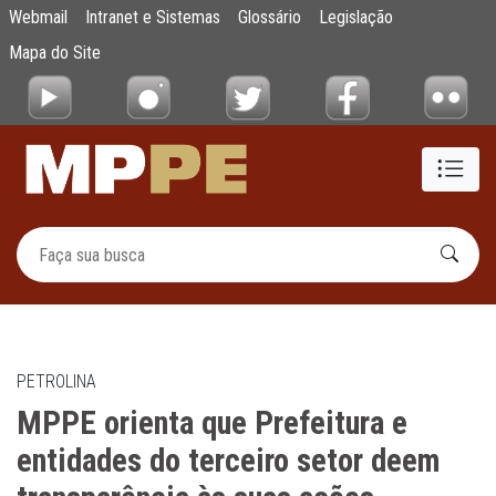
MPPE orienta que Prefeitura e entidades do
Webmail
Intranet e Sistemas
Glossário
Legislação
Pular para o Conteúdo principal
Mapa do Site
PETROLINA
MPPE orienta que Prefeitura e
entidades do terceiro setor deem