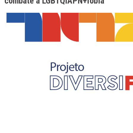
combate à LGBTQIAPN+fobia