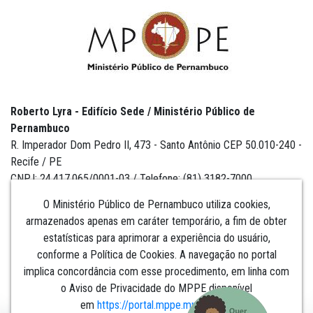
Roberto Lyra - Edifício Sede / Ministério Público de
Pernambuco
R. Imperador Dom Pedro II, 473 - Santo Antônio CEP 50.010-240 -
Recife / PE
CNPJ: 24.417.065/0001-03 / Telefone: (81) 3182-7000
O Ministério Público de Pernambuco utiliza cookies,
armazenados apenas em caráter temporário, a fim de obter
estatísticas para aprimorar a experiência do usuário,
Institucional
conforme a Política de Cookies. A navegação no portal
implica concordância com esse procedimento, em linha com
Comunicação
o Aviso de Privacidade do MPPE disponível
em
https://portal.mppe.mp.br/lgpd
.​​​​​​​