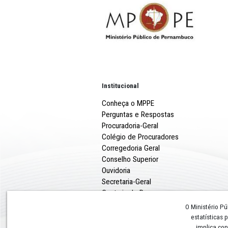
opções políticas ou relig
todos Continentes, atuando
diplomático, mas procuran
combater o egoísmo e as g
ambiental para conter a mu
marginalizados.
Institucional