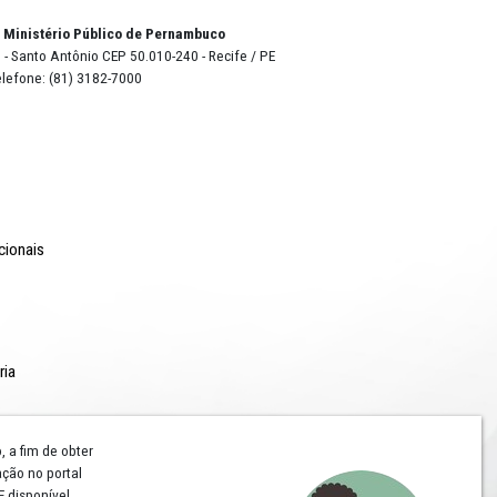
 de
rvação
pobres e
o Lyra - Edifício Sede / Ministério Público de Pernambuco
erador Dom Pedro II, 473 - Santo Antônio CEP 50.010-240 - Recife / P
24.417.065/0001-03 / Telefone: (81) 3182-7000
Comunicação