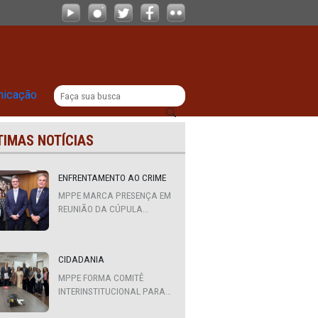
|
titucional
Comunicação
ÚLTIMAS NOTÍCIAS
ENFRENTAMENTO AO CRIME
MPPE MARCA PRESENÇA EM
REUNIÃO DA CÚPULA
REGIONAL DA ALIANÇA
PARA A SEGURANÇA E
JUSTIÇA
CIDADANIA