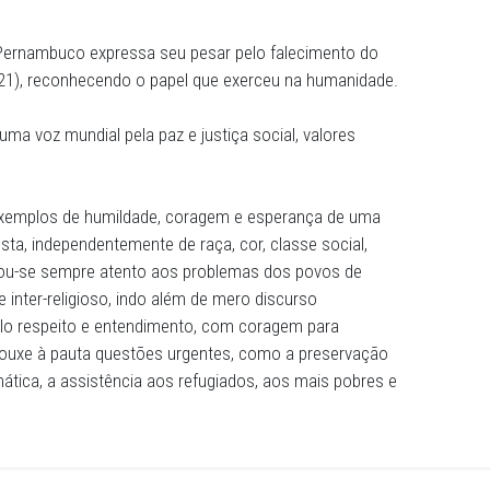
ioso, Francisco foi uma voz mundial pela paz e justiça soci
defendidos pelo MPPE
Público de Pernambuco expressa seu pesar pelo falecimen
nda-feira (21), reconhecendo o papel que exerceu na hum
so, ele foi uma voz mundial pela paz e justiça social, valor
 de bons exemplos de humildade, coragem e esperança d
lidária e justa, independentemente de raça, cor, classe soc