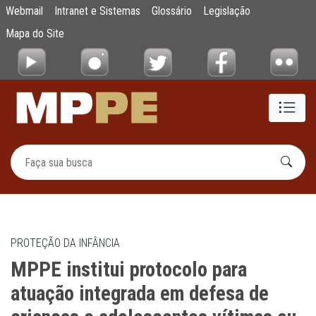
MPPE institui protocolo para atuação integ
Webmail
Intranet e Sistemas
Glossário
Legislação
Pular para o Conteúdo principal
Mapa do Site
PROTEÇÃO DA INFÂNCIA
MPPE institui protocolo para
atuação integrada em defesa de