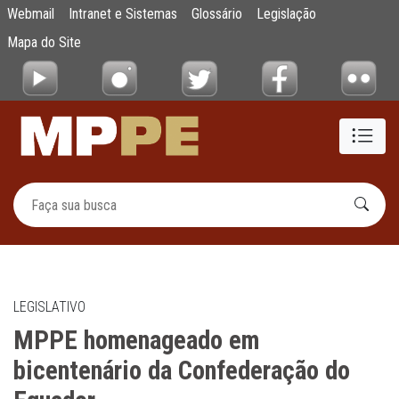
MPPE homenageado em bicentenário da Co
Webmail
Intranet e Sistemas
Glossário
Legislação
Pular para o Conteúdo principal
Mapa do Site
LEGISLATIVO
MPPE homenageado em
bicentenário da Confederação do