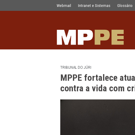
MPPE fortalece atuação no combate 
Pular para o Conteúdo principal
Webmail
Intranet e Sistemas
TRIBUNAL DO JÚRI
MPPE fortalec
contra a vida 