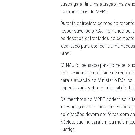
19/03/2025 - O Ministério 
do Júri, com a criação do N
suporte especializado aos 
judiciais e, principalmente,
busca garantir uma atuação
dos membros do MPPE.
Durante entrevista conced
responsável pelo NAJ, Ferna
os desafios enfrentados no
idealizado para atender a 
Brasil.
“O NAJ foi pensado para fo
complexidade, pluralidade 