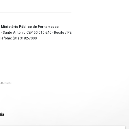
a isso é
ráter
 para
e civil
o Lyra - Edifício Sede / Ministério Público de Pernambuco