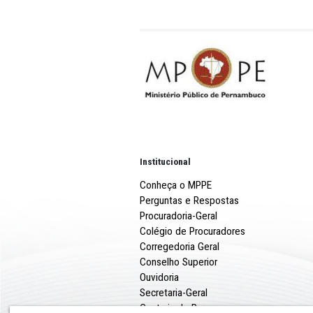
identificar e punir os exec
fundamental o trabalho de 
financeiro, que visam enfr
Além do suporte direto ao
uniformização de posiciona
e órgãos de segurança públ
normativas para aprimorar 
A entrevista pode ser confe
https://www.radiomppe.co