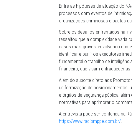
para a atuação do Ministér
especializada sobre o Tribu
Os membros do MPPE podem
investigações criminais, pro
solicitações devem ser fei
Núcleo, que indicará um ou
Justiça.
Entre as hipóteses de atua
processos com eventos de 
organizações criminosas e
Sobre os desafios enfrenta
ressaltou que a complexida
casos mais graves, envolv