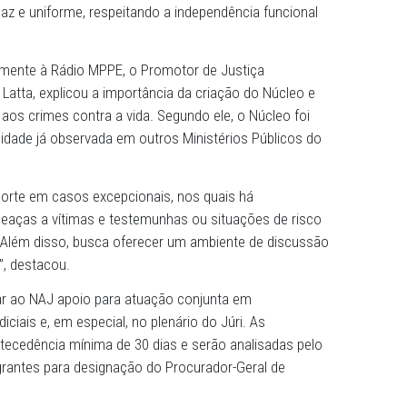
Público de Pernambuco (MPPE) reforça a sua atuação no T
úcleo de Apoio ao Tribunal do Júri (NAJ). O objetivo é for
Promotores de Justiça em investigações criminais, proc
 nos julgamentos de crimes dolosos contra a vida. A iniciat
 mais eficaz e uniforme, respeitando a independência fun
ida recentemente à Rádio MPPE, o Promotor de Justiça
ndo Della Latta, explicou a importância da criação do Nú
 combate aos crimes contra a vida. Segundo ele, o Núcle
uma necessidade já observada em outros Ministérios Públi
rnecer suporte em casos excepcionais, nos quais há
de réus, ameaças a vítimas e testemunhas ou situações de