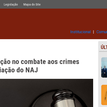
aos crimes contra a vida com criaçã
Glossário
Legislação
Mapa do Site
Ins
e atuação no combate aos crim
com criação do NAJ