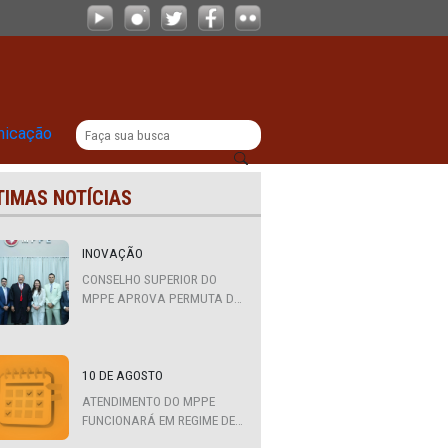
o do NAJ
|
titucional
Comunicação
ÚLTIMAS NOTÍCIAS
es
INOVAÇÃO
CONSELHO SUPERIOR DO
MPPE APROVA PERMUTA DE
QUATRO PROMOTORES COM
MPS DA BAHIA, CEARÁ E
PARAÍBA
10 DE AGOSTO