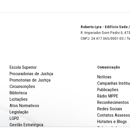
utores imediatos, mas também os autores intelectuais. Par
inteligência e medidas cautelares, especialmente as de ca
aquecer as organizações criminosas”, explicou.
s Promotores, o NAJ também atua no fomento de debates
mentos jurídicos, interlocução com entidades da sociedad
ica, além da produção de relatórios técnicos e propostas
o combate aos crimes contra a vida.
rida na Rádio MPPE por meio do link:
m.br/
.
Robert