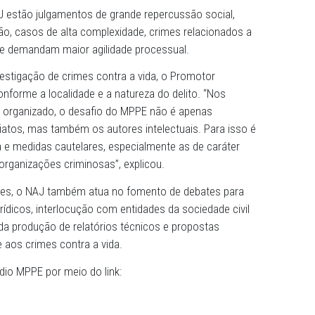
io Público. Além disso, busca oferecer um ambiente de d
nal do Júri”, destacou.
 solicitar ao NAJ apoio para atuação conjunta em
cessos judiciais e, em especial, no plenário do Júri. As
tas com antecedência mínima de 30 dias e serão analisad
 mais integrantes para designação do Procurador-Geral d
ção do NAJ estão julgamentos de grande repercussão soci
intimidação, casos de alta complexidade, crimes relacio
 pautas que demandam maior agilidade processual.
dos na investigação de crimes contra a vida, o Promotor
de varia conforme a localidade e a natureza do delito. “N
endo crime organizado, o desafio do MPPE não é apenas